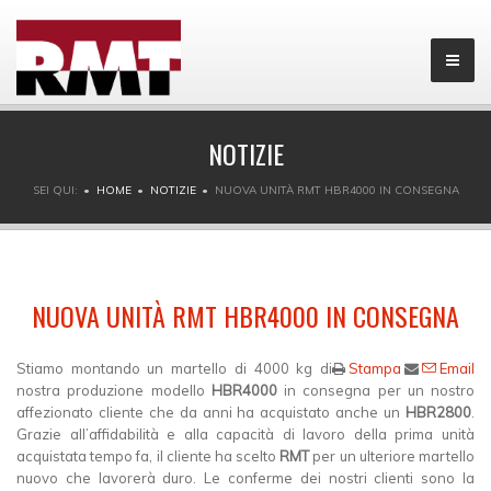
NOTIZIE
SEI QUI:
HOME
NOTIZIE
NUOVA UNITÀ RMT HBR4000 IN CONSEGNA
NUOVA UNITÀ RMT HBR4000 IN CONSEGNA
Stiamo montando un martello di 4000 kg di
Stampa
Email
nostra produzione modello
HBR4000
in consegna per un nostro
affezionato cliente che da anni ha acquistato anche un
HBR2800
.
Grazie all’affidabilità e alla capacità di lavoro della prima unità
acquistata tempo fa, il cliente ha scelto
RMT
per un ulteriore martello
nuovo che lavorerà duro. Le conferme dei nostri clienti sono la